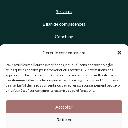
Services
Bilan de compétences
Coaching
Management de transition
Gérer le consentement
Pour offrir les meilleures expériences, nous utilisons des technologies
À propos
telles que les cookies pour stocker et/ou accéder aux informations des
appareils. Le fait de consentir à ces technologies nous permettra de traiter
Blog
des données telles que le comportement de navigation ou les ID uniques sur
ce site. Le fait de ne pas consentir ou de retirer son consentement peut avoir
Contact
un effet négatif sur certaines caractéristiques et fonctions.
Mentions légales
Accepter
CGV
Refuser