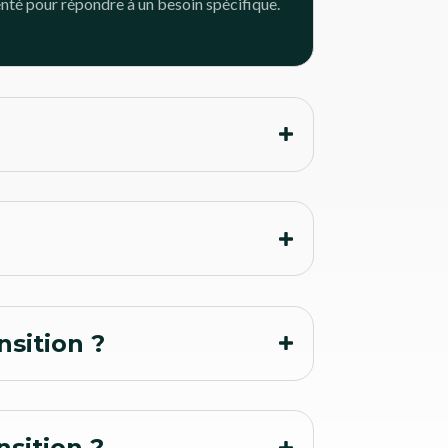
nté pour répondre à un besoin spécifique.
sition ?
sition ?