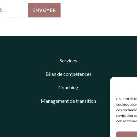
=
15
ENVOYER
Services
Bilan de compétences
Coaching
Pour offrir 
Management de transition
cookies pour
ces technolo
navigation ou
consentement