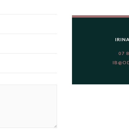
IRIN
07 
IB@O