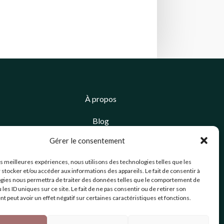
À propos
Blog
Gérer le consentement
Contact
les meilleures expériences, nous utilisons des technologies telles que les
Mentions légales
 stocker et/ou accéder aux informations des appareils. Le fait de consentir à
gies nous permettra de traiter des données telles que le comportement de
CGV
 les ID uniques sur ce site. Le fait de ne pas consentir ou de retirer son
 peut avoir un effet négatif sur certaines caractéristiques et fonctions.