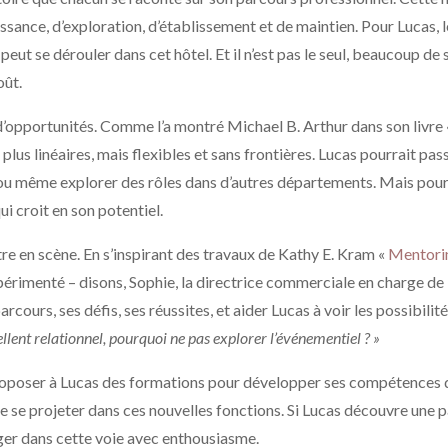
sance, d’exploration, d’établissement et de maintien. Pour Lucas, le
eut se dérouler dans cet hôtel. Et il n’est pas le seul, beaucoup de s
oût.
 d’opportunités. Comme l’a montré Michael B. Arthur dans son livre
plus linéaires, mais flexibles et sans frontières. Lucas pourrait pas
 ou même explorer des rôles dans d’autres départements. Mais pour c
ui croit en son potentiel.
tre en scène. En s’inspirant des travaux de Kathy E. Kram «
Mentori
érimenté – disons, Sophie, la directrice commerciale en charge de 
cours, ses défis, ses réussites, et aider Lucas à voir les possibilités 
ellent relationnel, pourquoi ne pas explorer l’événementiel ? »
 proposer à Lucas des formations pour développer ses compétences 
sse se projeter dans ces nouvelles fonctions. Si Lucas découvre une 
ger dans cette voie avec enthousiasme.