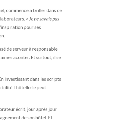
el, commence à briller dans ce
ollaborateurs.
« Je ne savais pas
d’inspiration pour ses
on.
assé de serveur à responsable
aime raconter. Et surtout, il se
En investissant dans les scripts
ilité, l’hôtellerie peut
rateur écrit, jour après jour,
mpagnement de son hôtel. Et