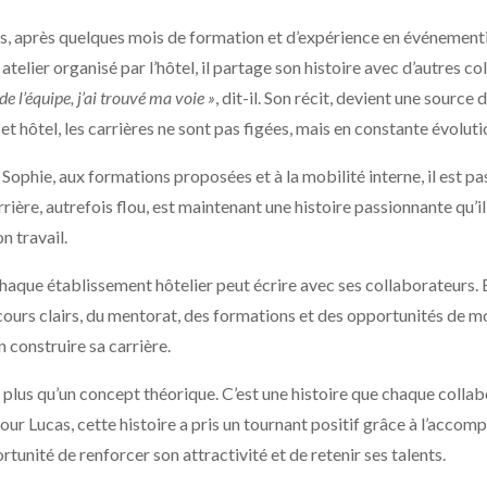
, après quelques mois de formation et d’expérience en événementi
 atelier organisé par l’hôtel, il partage son histoire avec d’autres c
de l’équipe, j’ai trouvé ma voie »
, dit-il. Son récit, devient une source 
et hôtel, les carrières ne sont pas figées, mais en constante évoluti
phie, aux formations proposées et à la mobilité interne, il est p
ière, autrefois flou, est maintenant une histoire passionnante qu’il 
n travail.
 chaque établissement hôtelier peut écrire avec ses collaborateurs. 
cours clairs, du mentorat, des formations et des opportunités de mob
n construire sa carrière.
en plus qu’un concept théorique. C’est une histoire que chaque collabo
Pour Lucas, cette histoire a pris un tournant positif grâce à l’acco
ortunité de renforcer son attractivité et de retenir ses talents.