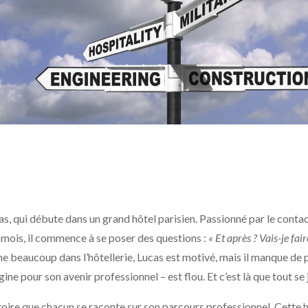
s, qui débute dans un grand hôtel parisien. Passionné par le contact 
 mois, il commence à se poser des questions :
« Et après ? Vais-je fai
beaucoup dans l’hôtellerie, Lucas est motivé, mais il manque de p
gine pour son avenir professionnel – est flou. Et c’est là que tout se 
histoire que chacun se raconte sur son parcours professionnel. Cette 