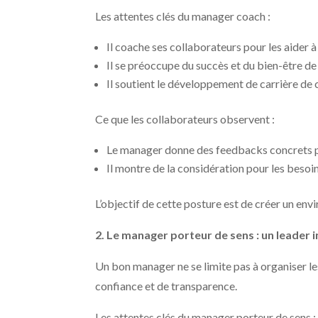
Les attentes clés du manager coach :
Il coache ses collaborateurs pour les aider à
Il se préoccupe du succès et du bien-être de
Il soutient le développement de carrière de 
Ce que les collaborateurs observent :
Le manager donne des feedbacks concrets p
Il montre de la considération pour les besoin
L’objectif de cette posture est de créer un en
2. Le manager porteur de sens : un leader 
Un bon manager ne se limite pas à organiser les 
confiance et de transparence.
Les attentes clés du manager porteur de sens :